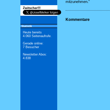
mitzunehmen."
Zwitscher!!!
Kommentare
Statistik
Heute bereits
4.060 Seitenaufrufe.
Gerade online:
7 Besucher
Newsletter Abos:
4.838