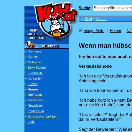
Suche
:
Start
>
Humor
«
Vorige Seite
|
Humor
|
Nä
Wenn man hübsche
»
Startseite
Freilich sollte man auch 
»
Kuhrier
»
Muhgazin
Verkaufskanone
»
Sexy Models
»
Kuhmunity
"Ich bin eine Verkaufskano
»
Kuhkarten
Abteilungsleiter.
»
Kuhltur
»
Humor
"Und wie können Sie mir das
»
Umfragen
»
"Ich habe kürzlich einem B
Gästebuch
nur eine Kuh hatte", sagt d
»
Newsletter
»
Impressum
"Das ist alles?" fragt der Ab
»
Schimpfwort Lexikon
da ihr Verkaufstalent?"
»
Login
Sagt der Bewerber: "Weil es