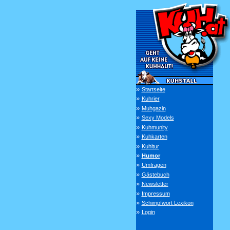
»
Startseite
»
Kuhrier
»
Muhgazin
»
Sexy Models
»
Kuhmunity
»
Kuhkarten
»
Kuhltur
»
Humor
»
Umfragen
»
Gästebuch
»
Newsletter
»
Impressum
»
Schimpfwort Lexikon
»
Login