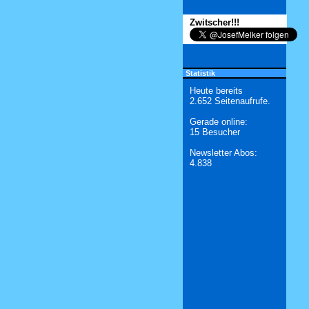
Zwitscher!!!
Statistik
Heute bereits
2.652 Seitenaufrufe.
Gerade online:
15 Besucher
Newsletter Abos:
4.838