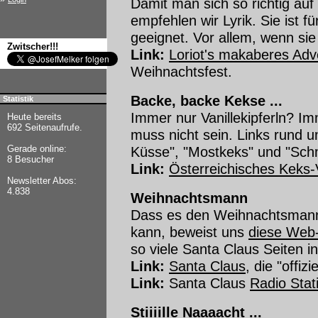
Damit man sich so richtig au
empfehlen wir Lyrik. Sie ist
geeignet. Vor allem, wenn sie
Zwitscher!!!
Link:
Loriot's makaberes Adv
Weihnachtsfest.
Backe, backe Kekse ...
Statistik
Immer nur Vanillekipferln? I
Heute bereits
692 Seitenaufrufe.
muss nicht sein. Links rund
Küsse", "Mostkeks" und "Schm
Gerade online:
8 Besucher
Link:
Österreichisches Keks-
Newsletter Abos:
4.838
Weihnachtsmann
Dass es den Weihnachtsmann 
kann, beweist uns
diese Web-
so viele Santa Claus Seiten i
Link:
Santa Claus
, die "offizi
Link:
Santa Claus
Radio Stat
Stiiiille Naaaacht ...