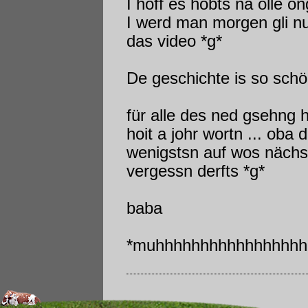
I hoff es hobts na olle o
I werd man morgen gli nu
das video *g*
De geschichte is so schö
für alle des ned gsehng 
hoit a johr wortn ... oba 
wenigstsn auf wos nächs
vergessn derfts *g*
baba
*muhhhhhhhhhhhhhhhhhh