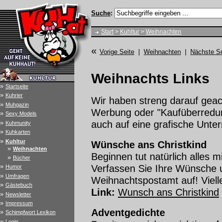
Suche
:
Start
>
Kuhltur
>
Weihnachten
«
Vorige Seite
|
Weihnachten
|
Nächste Se
Weihnachts Links
»
Startseite
»
Kuhrier
Wir haben streng darauf geach
»
Muhgazin
Werbung oder "Kaufüberredung
»
Sexy Models
auch auf eine grafische Unte
»
Kuhmunity
»
Kuhkarten
»
Kuhltur
Wünsche ans Christkind
»
Weihnachten
Beginnen tut natürlich alles 
»
Bücher
Verfassen Sie Ihre Wünsche 
»
Humor
»
Umfragen
Weihnachtspostamt auf! Viellei
»
Gästebuch
Link:
Wunsch ans Christkind
»
Newsletter
»
Impressum
Adventgedichte
»
Schimpfwort Lexikon
»
Login