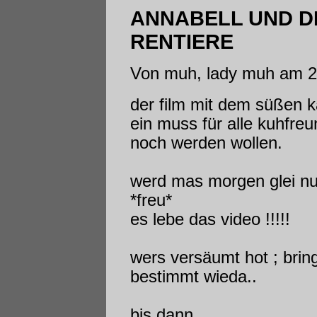
ANNABELL UND D
RENTIERE
Von muh, lady muh am 2
der film mit dem süßen k
ein muss für alle kuhfreu
noch werden wollen.
werd mas morgen glei n
*freu*
es lebe das video !!!!!
wers versäumt hot ; brin
bestimmt wieda..
bis dann