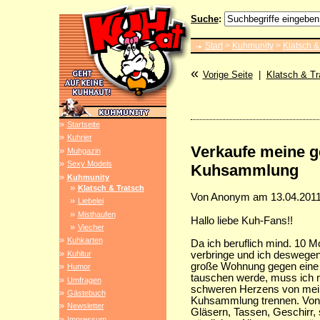
Suche
:
Start
>
Kuhmunity
>
Klatsch &
«
Vorige Seite
|
Klatsch & Tr
»
Startseite
»
Kuhrier
Verkaufe meine g
»
Muhgazin
»
Sexy Models
Kuhsammlung
»
Kuhmunity
»
Klatsch & Tratsch
Von Anonym am 13.04.2011
»
Liebelei
»
Misthaufen
Hallo liebe Kuh-Fans!!
»
Viecher
»
Kuhkarten
Da ich beruflich mind. 10 
»
Kuhltur
verbringe und ich deswege
große Wohnung gegen eine 
»
Humor
tauschen werde, muss ich m
»
Umfragen
schweren Herzens von mei
»
Gästebuch
Kuhsammlung trennen. Von 
»
Newsletter
Gläsern, Tassen, Geschirr, 
»
Impressum