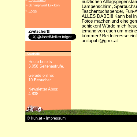
nützlichen Alltagsgegenstä
»
Schimpfwort Lexikon
Lampenschirm, Sparbüchse
»
Taschentuchspender, Fun-Ar
Login
ALLES DABEI!! Kann bei Int
Fotos machen und eine gena
schicken! Würde mich freue
jemand von euch um mein
Zwitscher!!!
kümmert! Bei Interesse einf
anitapuhl@gmx.at
Statistik
Heute bereits
3.058 Seitenaufrufe.
Gerade online:
10 Besucher
Newsletter Abos:
4.838
© kuh.at - Impressum