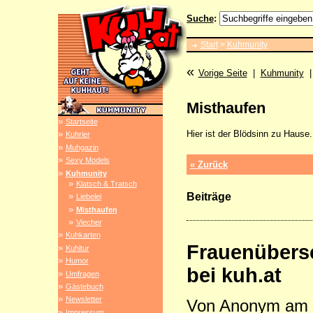
Suche
:
Start
>
Kuhmunity
«
Vorige Seite
|
Kuhmunity
|
Misthaufen
»
Startseite
Hier ist der Blödsinn zu Hause.
»
Kuhrier
»
Muhgazin
»
Sexy Models
« Zurück
»
Kuhmunity
»
Klatsch & Tratsch
Beiträge
»
Liebelei
»
Misthaufen
»
Viecher
»
Kuhkarten
Frauenübers
»
Kuhltur
»
Humor
bei kuh.at
»
Umfragen
»
Gästebuch
»
Newsletter
Von Anonym am
»
Impressum