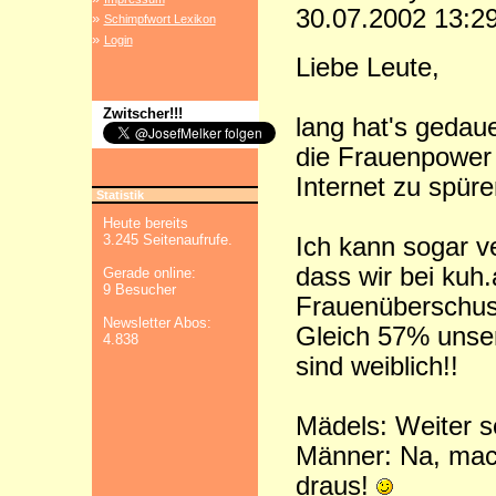
30.07.2002 13:2
»
Schimpfwort Lexikon
»
Login
Liebe Leute,
Zwitscher!!!
lang hat's gedaue
die Frauenpower
Internet zu spüre
Statistik
Heute bereits
3.245 Seitenaufrufe.
Ich kann sogar v
dass wir bei kuh.
Gerade online:
9 Besucher
Frauenüberschus
Newsletter Abos:
Gleich 57% unse
4.838
sind weiblich!!
Mädels: Weiter 
Männer: Na, mac
draus!