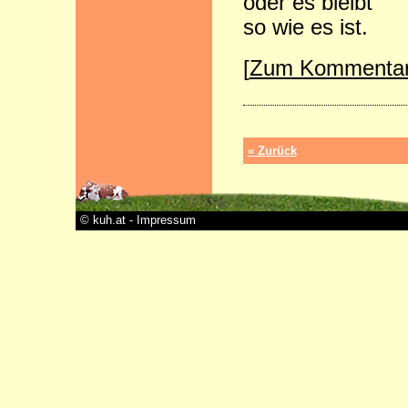
oder es bleibt
so wie es ist.
[
Zum Kommenta
« Zurück
© kuh.at - Impressum