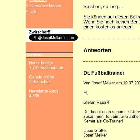
»
Schimpfwort Lexikon
So short, so long ...
»
Login
Sie können auf diesen Beit
Wenn Sie noch keinen Benu
einen
kostenlos anlegen
.
Zwitscher!!!
Antworten
Statistik
Heute bereits
1.741 Seitenaufrufe.
Dt. Fußballtrainer
Gerade online:
7 Besucher
Von Josef Melker am 19.07.20
Newsletter Abos:
Hi,
4.838
Stefan Raab?!
Der bringt doch schon seit Jah
zusammen. Ich bin für Günther
Kerner als Co-Trainer!
Liebe Grüße,
Josef Melker
---