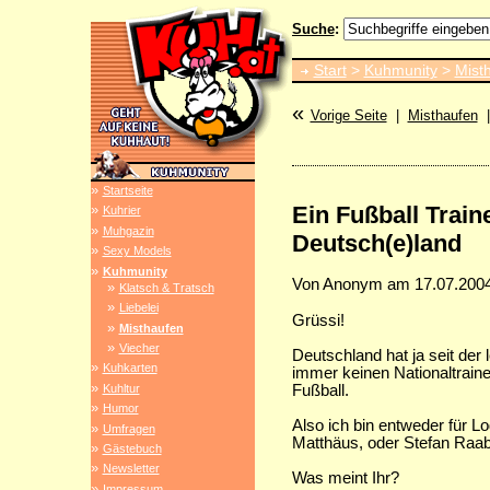
Suche
:
Start
>
Kuhmunity
>
Mist
«
Vorige Seite
|
Misthaufen
|
»
Startseite
Ein Fußball Traine
»
Kuhrier
»
Muhgazin
Deutsch(e)land
»
Sexy Models
»
Kuhmunity
Von Anonym am 17.07.2004
»
Klatsch & Tratsch
»
Liebelei
Grüssi!
»
Misthaufen
»
Viecher
Deutschland hat ja seit der
»
Kuhkarten
immer keinen Nationaltrain
»
Kuhltur
Fußball.
»
Humor
Also ich bin entweder für L
»
Umfragen
Matthäus, oder Stefan Raab
»
Gästebuch
»
Newsletter
Was meint Ihr?
»
Impressum