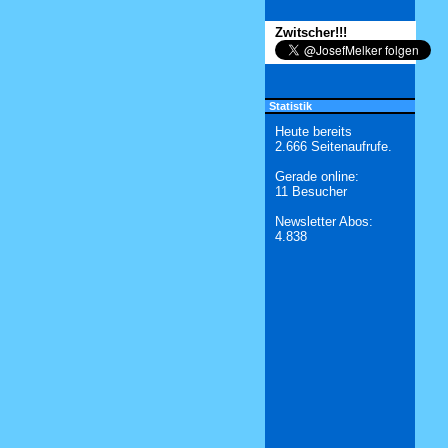
Zwitscher!!!
Statistik
Heute bereits
2.666 Seitenaufrufe.
Gerade online:
11 Besucher
Newsletter Abos:
4.838