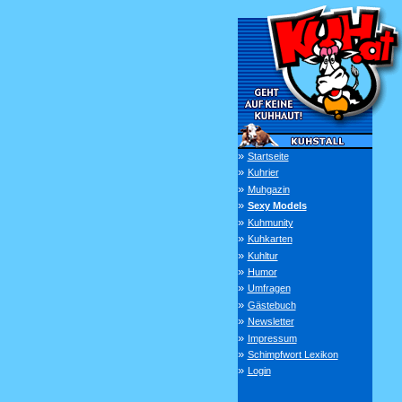
»
Startseite
»
Kuhrier
»
Muhgazin
»
Sexy Models
»
Kuhmunity
»
Kuhkarten
»
Kuhltur
»
Humor
»
Umfragen
»
Gästebuch
»
Newsletter
»
Impressum
»
Schimpfwort Lexikon
»
Login