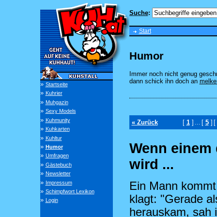
Suche
:
Start
Humor
Immer noch nicht genug gesch
dann schick ihn doch an
melke
»
Startseite
»
Kuhrier
»
Muhgazin
»
Sexy Models
»
Kuhmunity
« Zurück
[
1
]
...
[
5
]
»
Kuhkarten
»
Kuhltur
Wenn einem 
»
Humor
»
Umfragen
wird ...
»
Gästebuch
»
Newsletter
»
Ein Mann kommt a
Impressum
»
Schimpfwort Lexikon
klagt: "Gerade a
»
Login
herauskam, sah i