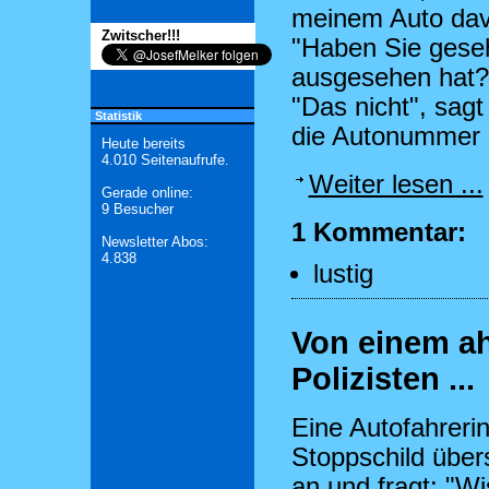
meinem Auto davo
Zwitscher!!!
"Haben Sie geseh
ausgesehen hat?" 
"Das nicht", sag
Statistik
die Autonummer n
Heute bereits
4.010 Seitenaufrufe.
Weiter lesen ...
Gerade online:
9 Besucher
1 Kommentar:
Newsletter Abos:
4.838
lustig
Von einem a
Polizisten ...
Eine Autofahrerin
Stoppschild übers
an und fragt: "W