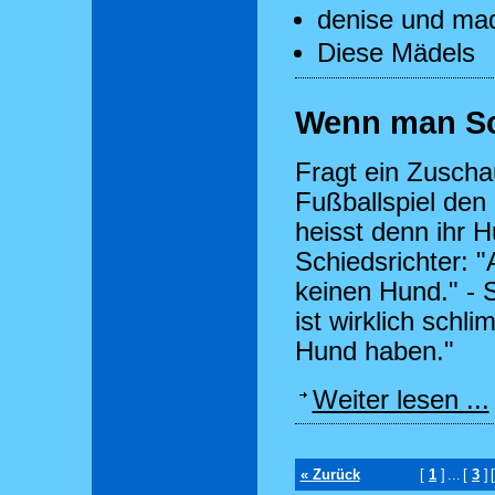
denise und ma
Diese Mädels
Wenn man Schi
Fragt ein Zusch
Fußballspiel den 
heisst denn ihr H
Schiedsrichter: 
keinen Hund." - 
ist wirklich schl
Hund haben."
Weiter lesen ...
« Zurück
[
1
]
...
[
3
]