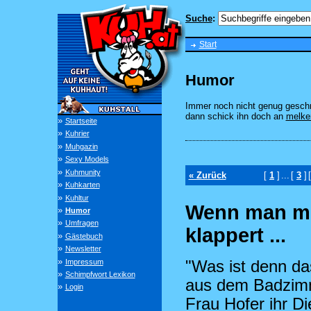
Suche
:
Start
Humor
Immer noch nicht genug gesch
dann schick ihn doch an
melke
»
Startseite
»
Kuhrier
»
Muhgazin
»
Sexy Models
»
Kuhmunity
« Zurück
[
1
]
...
[
3
]
»
Kuhkarten
»
Kuhltur
Wenn man mi
»
Humor
»
Umfragen
klappert ...
»
Gästebuch
»
Newsletter
»
"Was ist denn da
Impressum
»
Schimpfwort Lexikon
aus dem Badzimm
»
Login
Frau Hofer ihr D