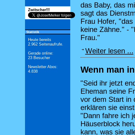
das Baby, das mi
Zwitscher!!!
sagt das Dienstm
Frau Hofer, "das
keine Zähne." - "
Statistik
Frau."
Heute bereits
2.962 Seitenaufrufe.
Weiter lesen ...
Gerade online:
23 Besucher
Newsletter Abos:
Wenn man in d
4.838
"Seid ihr jetzt end
Eheman seine Fr
vor dem Start in 
erklären sie einst
"Dann fahre ich 
Häuserblock heru
kann, was sie al