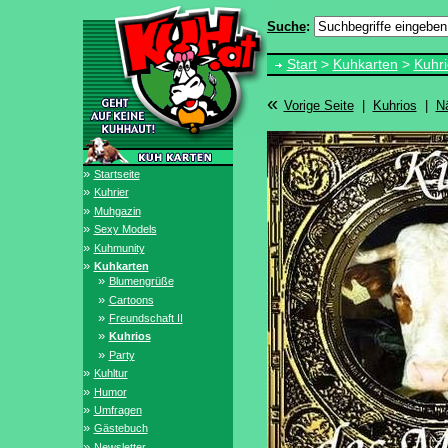
Suche
:
Start
>
Kuhkarten
>
Kuhri
«
Vorige Seite
|
Kuhrios
|
N
»
Startseite
»
Kuhrier
»
Muhgazin
»
Sexy Models
»
Kuhmunity
»
Kuhkarten
»
Blumengrüße
»
Cartoons
»
Freundschaft II
»
Kuhrios
»
Party
»
Kuhltur
»
Humor
»
Umfragen
»
Gästebuch
»
Newsletter