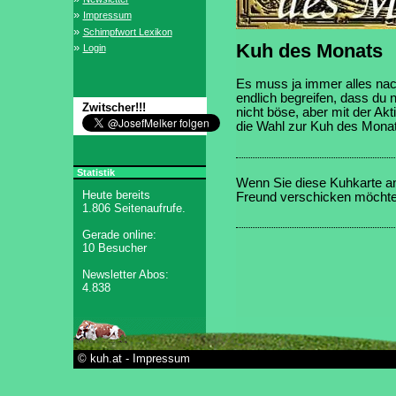
»
Impressum
»
Schimpfwort Lexikon
Kuh des Monats
»
Login
Es muss ja immer alles na
endlich begreifen, dass du ni
Zwitscher!!!
nicht böse, aber mit der Aktio
die Wahl zur Kuh des Monat
Statistik
Wenn Sie diese Kuhkarte an 
Heute bereits
Freund verschicken möcht
1.806 Seitenaufrufe.
Gerade online:
10 Besucher
Newsletter Abos:
4.838
© kuh.at - Impressum