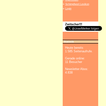
»
Schimpfwort Lexikon
»
Login
Zwitscher!!!
Statistik
Heute bereits
1.585 Seitenaufrufe.
Gerade online:
11 Besucher
Newsletter Abos:
4.838