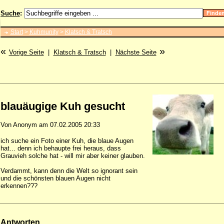
Suche
:
Start
>
Kuhmunity
>
Klatsch & Tratsch
«
»
Vorige Seite
|
Klatsch & Tratsch
|
Nächste Seite
blauäugige Kuh gesucht
Von Anonym am 07.02.2005 20:33
ich suche ein Foto einer Kuh, die blaue Augen
hat... denn ich behaupte frei heraus, dass
Grauvieh solche hat - will mir aber keiner glauben.
Verdammt, kann denn die Welt so ignorant sein
und die schönsten blauen Augen nicht
erkennen???
Antworten