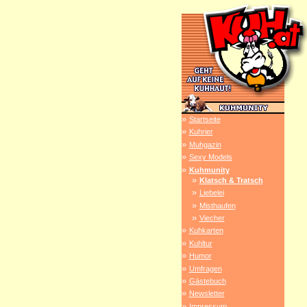
»
Startseite
»
Kuhrier
»
Muhgazin
»
Sexy Models
»
Kuhmunity
»
Klatsch & Tratsch
»
Liebelei
»
Misthaufen
»
Viecher
»
Kuhkarten
»
Kuhltur
»
Humor
»
Umfragen
»
Gästebuch
»
Newsletter
»
Impressum