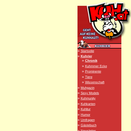
»
Startseite
»
Kuhrier
»
Chronik
»
Kuhmmer Ecke
»
Prominente
»
Tiere
»
Wissenschaft
»
Muhgazin
»
Sexy Models
»
Kuhmunity
»
Kuhkarten
»
Kuhltur
»
Humor
»
Umfragen
»
Gästebuch
»
Newsletter