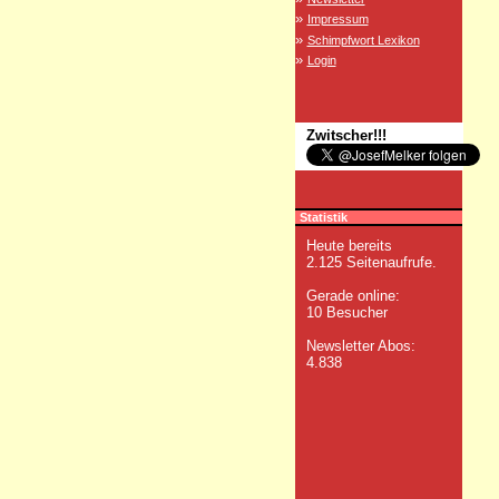
»
Impressum
»
Schimpfwort Lexikon
»
Login
Zwitscher!!!
Statistik
Heute bereits
2.125 Seitenaufrufe.
Gerade online:
10 Besucher
Newsletter Abos:
4.838