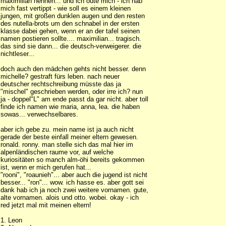
maximilian nennen... und ich oute mich - ich hab
mich fast vertippt - wie soll es einem kleinen
jungen, mit großen dunklen augen und den resten
des nutella-brots um den schnabel in der ersten
klasse dabei gehen, wenn er an der tafel seinen
namen postieren sollte.... maximilian... tragisch.
das sind sie dann... die deutsch-verweigerer. die
nichtleser...
doch auch den mädchen gehts nicht besser. denn
michelle? gestraft fürs leben. nach neuer
deutscher rechtschreibung müsste das ja
"mischel" geschrieben werden, oder irre ich? nun
ja - doppel"L" am ende passt da gar nicht. aber toll
finde ich namen wie maria, anna, lea. die haben
sowas... verwechselbares.
aber ich gebe zu. mein name ist ja auch nicht
gerade der beste einfall meiner eltern gewesen.
ronald. ronny. man stelle sich das mal hier im
alpenländischen raume vor, auf welche
kuriositäten so manch alm-öhi bereits gekommen
ist, wenn er mich gerufen hat...
"rooni", "roaunieh"... aber auch die jugend ist nicht
besser... "ron"... wow. ich hasse es. aber gott sei
dank hab ich ja noch zwei weitere vornamen. gute,
alte vornamen. alois und otto. wobei. okay - ich
red jetzt mal mit meinen eltern!
1. Leon