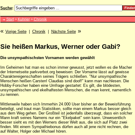
Suche
:
Start
>
Kuhrier
>
Chronik
«
»
Vorige Seite
|
Chronik
|
Nächste Seite
Sie heißen Markus, Werner oder Gabi?
Die unsympathischsten Vornamen werden gewählt
Im Geheimen hat man es schon immer gewusst, jetzt wollen es die Macher
der Internetseite parkverbot.org beweisen: Der Vorname lässt auf gewisse
Charaktereigenschaften seines Trägers schließen. "Nur unsympathische
Menschen heißen Carsten! Claudias sind doof!" kann man nachlesen. Die
Hobby-Forscher haben eine Umfrage gestartet: Es gilt, die blödesten,
unsympathischen und ekelhaftesten Menschen, die man kennt, namentlich
zu nennen.
Mittlerweile haben sich Immerhin 24.000 User bisher an der Beweisführung
beteiligt, und traut man Statistiken, sollte man einem Markus besser gleich
aus dem Weg gehen. Der Großteil ist jedenfalls überzeugt, dass ein solcher
Mann kraft seines Namens nur ein "Ekelpaket" sein kann. Unwesentlich
besser sieht es mit den Werners dieser Welt aus, die sich auf Platz zwei
finden. Mit einem Sympathiebonus dürfen auch all jene nicht rechnen, die
auf Walter, Holger oder Michael hören.