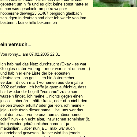
gebettelt um hilfe und es gibt keine sonst hätte er
schon was geschickt an petra wegner
hoppersheiderweg23 51467 bergisch gladbach
schildgen in deutschland aber ich werde von ihm
bestimmt keine hilfe bekommen
ein versuch...
Von ronny... am 07.02.2005 22:31
Ich hab mal das Netz durchsucht (Okay - es war
Googles erster Eintrag... mehr war nicht drinnen...)
und hab hier eine Liste der beliebtesten
(deutschen - oh gott... ich bin österreicher
verdammt noch mal!) vornamen aus dem jahre
2002 gefunden. ich hoffe ja ganz aufrichtig, dass
bald wieder der begriff "vorname" zu seinen
wurzeln findet. ich meine... nichts gegen einen
jonas... aber äh... hätte franz, oder otto nicht den
selben zweck erfüllt? oder gar leon. ich meine -
jaja - urdeutsch dieser name... bei uns war das
mal der lenz... von lorenz - ein schöner name,
oder? nun - ein echt alter, inzwischen scheinbar (lt.
liste) wieder gebräuchlicher name ist ja
maximilian... aber nun ja ... max wär auch
ausreichend gewesen - keiner wird ihn jemals