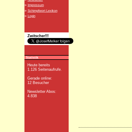
»
Impressum
»
Schimpfwort Lexikon
»
Login
Zwitscher!!!
Statistik
Heute bereits
1.126 Seitenaufrufe.
Gerade online:
12 Besucher
Newsletter Abos:
4.838