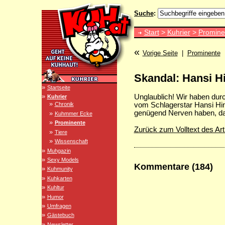
Suche
:
Start
>
Kuhrier
>
Promine
«
Vorige Seite
|
Prominente
Skandal: Hansi Hi
»
Startseite
»
Unglaublich! Wir haben dur
Kuhrier
»
vom Schlagerstar Hansi Hi
Chronik
genügend Nerven haben, dan
»
Kuhmmer Ecke
»
Prominente
Zurück zum Volltext des Art
»
Tiere
»
Wissenschaft
»
Muhgazin
»
Sexy Models
Kommentare (184)
»
Kuhmunity
»
Kuhkarten
»
Kuhltur
»
Humor
»
Umfragen
»
Gästebuch
»
Newsletter