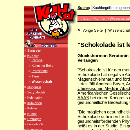
Suche
:
Start
>
Kuhrier
>
Wissenschaf
«
Vorige Seite
|
Wissenschaf
"Schokolade ist l
»
Startseite
Glückshormon Seratonin 
»
Kuhrier
»
Verlangen
Chronik
»
Kuhmmer Ecke
"Schokolade ist für den me
»
Prominente
Schokolade hat negative Au
»
Tiere
Magenschleimhaut und förde
»
Wissenschaft
Urteil fällt Andreas Bayer, A
»
Muhgazin
Chinesischen Medizin Aka
»
Sexy Models
Amerikanischen Gesellscha
»
AAAS
bei einem Kongress d
Kuhmunity
gesundheitliche Bedeutung 
»
Kuhkarten
»
Kuhltur
"Die möglichen gesundheitli
»
Humor
Schokolade scheinen für di
»
Umfragen
gesundheitsfördernden Phyt
»
Gästebuch
heißt es in der Studie. Ein
»
Newsletter