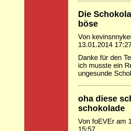
Die Schokola
böse
Von kevinsnnyke
13.01.2014 17:2
Danke für den Te
ich musste ein R
ungesunde Schok
oha diese sc
schokolade
Von foEVEr am 1
15:57