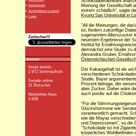
Schokoladefabrikant finanzi
»
Meinung der Gesellschaft ab
Impressum
extrem schädlich", sagte d
»
Schimpfwort Lexikon
Kyung San Universität in Lo
»
Login
"All die Meinungen, die da
ist, fördern zukünftige Diab
sogenannten Alterszucker le
Zwitscher!!!
neuesten Ergebnisse der S
Institut für Ernährungswis
demnächst eine Studie zu 
Alexandra Gruber, Ernährun
Österreichischen Gesellsch
Statistik
Heute bereits
Der Kakaogehalt ist als wic
2.972 Seitenaufrufe.
verschiedenen Schokoladeso
Studie. Bayer argumentierte
Gerade online:
Prozent betrage, der wesent
31 Besucher
aber Zucker. Daher wäre d
auch positiv auf die Choleste
Newsletter Abos:
4.838
"Für die Stimmungsteiger
Glückshormone wie Seroto
verantwortlich gemacht. Sc
wie die Mayas verschriebe
und Depressionen", so die 
"Schokolade ist mit Zigaret
körperliches Wohlbefinden 