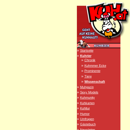
»
Startseite
»
Kuhrier
»
Chronik
»
Kuhmmer Ecke
»
Prominente
»
Tiere
»
Wissenschaft
»
Muhgazin
»
Sexy Models
»
Kuhmunity
»
Kuhkarten
»
Kuhltur
»
Humor
»
Umfragen
»
Gästebuch
»
Newsletter