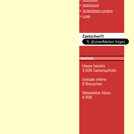
»
Impressum
»
Schimpfwort Lexikon
»
Login
Zwitscher!!!
Statistik
Heute bereits
3.039 Seitenaufrufe.
Gerade online:
8 Besucher
Newsletter Abos:
4.838