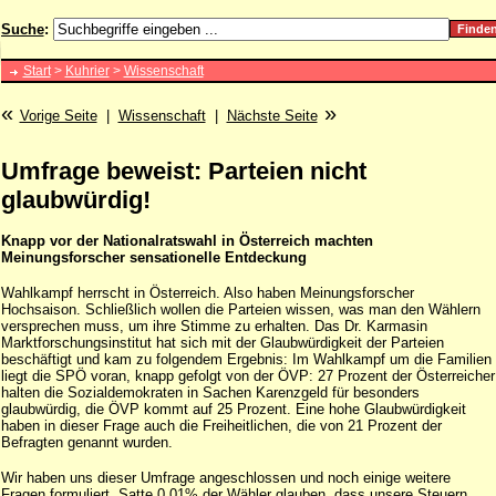
Suche
:
Start
>
Kuhrier
>
Wissenschaft
«
»
Vorige Seite
|
Wissenschaft
|
Nächste Seite
Umfrage beweist: Parteien nicht
glaubwürdig!
Knapp vor der Nationalratswahl in Österreich machten
Meinungsforscher sensationelle Entdeckung
Wahlkampf herrscht in Österreich. Also haben Meinungsforscher
Hochsaison. Schließlich wollen die Parteien wissen, was man den Wählern
versprechen muss, um ihre Stimme zu erhalten. Das Dr. Karmasin
Marktforschungsinstitut hat sich mit der Glaubwürdigkeit der Parteien
beschäftigt und kam zu folgendem Ergebnis: Im Wahlkampf um die Familien
liegt die SPÖ voran, knapp gefolgt von der ÖVP: 27 Prozent der Österreicher
halten die Sozialdemokraten in Sachen Karenzgeld für besonders
glaubwürdig, die ÖVP kommt auf 25 Prozent. Eine hohe Glaubwürdigkeit
haben in dieser Frage auch die Freiheitlichen, die von 21 Prozent der
Befragten genannt wurden.
Wir haben uns dieser Umfrage angeschlossen und noch einige weitere
Fragen formuliert. Satte 0,01% der Wähler glauben, dass unsere Steuern