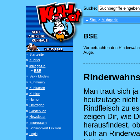
Suche
:
Start
>
Muhgazin
BSE
Wir betrachten den Rinderwahn
Auge.
»
Startseite
»
Kuhrier
»
Muhgazin
»
BSE
Rinderwahns
»
Sexy Models
»
Kuhmunity
»
Kuhkarten
Man traut sich ja
»
Kuhltur
heutzutage nicht
»
Humor
»
Umfragen
Rindfleisch zu e
»
Gästebuch
zeigen Dir, wie D
»
Newsletter
»
Impressum
herausfindest, o
»
Schimpfwort Lexikon
Kuh an Rinderwa
»
Login