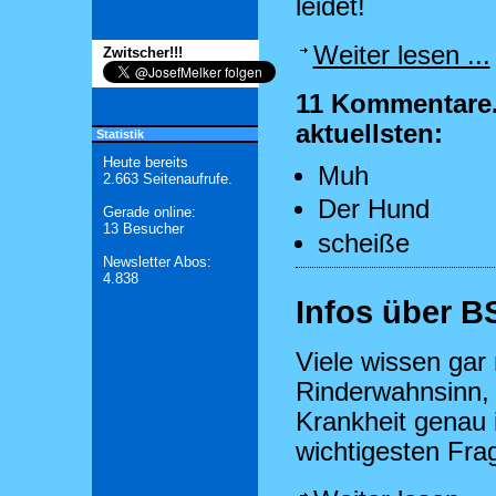
leidet!
Weiter lesen ...
Zwitscher!!!
11 Kommentare.
aktuellsten:
Statistik
Heute bereits
Muh
2.663 Seitenaufrufe.
Der Hund
Gerade online:
13 Besucher
scheiße
Newsletter Abos:
4.838
Infos über B
Viele wissen gar
Rinderwahnsinn, 
Krankheit genau i
wichtigesten Fra