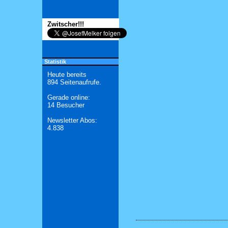
Zwitscher!!!
Statistik
Heute bereits
894 Seitenaufrufe.
Gerade online:
14 Besucher
Newsletter Abos:
4.838