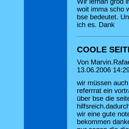
Wir lernan grod i
woit imma scho 
bse bedeutet. Und
ich es. Dank
COOLE SEIT
Von Marvin.Rafa
13.06.2006 14:2
wir müssen auch
referrrat ein vort
über bse die seite
hilfsreich.dadur
wir eine gute not
bekommen danke