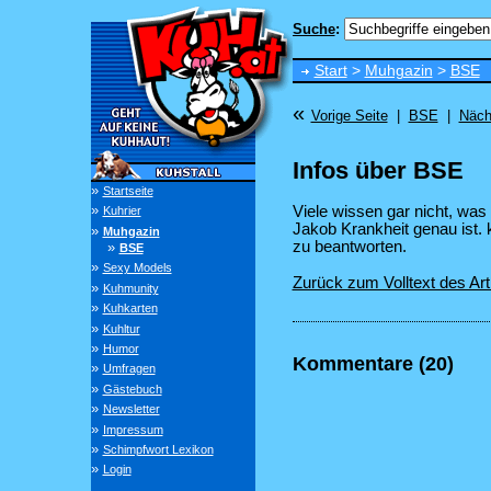
Suche
:
Start
>
Muhgazin
>
BSE
«
Vorige Seite
|
BSE
|
Näch
Infos über BSE
»
Startseite
»
Viele wissen gar nicht, was
Kuhrier
Jakob Krankheit genau ist. 
»
Muhgazin
zu beantworten.
»
BSE
»
Sexy Models
Zurück zum Volltext des Art
»
Kuhmunity
»
Kuhkarten
»
Kuhltur
»
Humor
Kommentare (20)
»
Umfragen
»
Gästebuch
»
Newsletter
»
Impressum
»
Schimpfwort Lexikon
»
Login