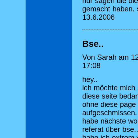
nur sagen die die
gemacht haben. 
13.6.2006
Bse..
Von Sarah am 12
17:08
hey..
ich möchte mich 
diese seite beda
ohne diese page 
aufgeschmissen..
habe nächste wo
referat über bse..
habe ich extrem v