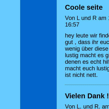
Coole seite
Von L und R am 
16:57
hey leute wir fin
gut , dass ihr eu
wenig über diese
lustig macht es g
denen es echt hilf
macht euch lusti
ist nicht nett.
Vielen Dank !
Von L. und R. a