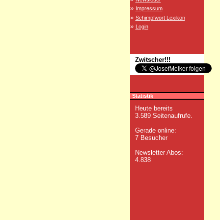
»
Impressum
»
Schimpfwort Lexikon
»
Login
Zwitscher!!!
Statistik
Heute bereits
3.589 Seitenaufrufe.
Gerade online:
7 Besucher
Newsletter Abos:
4.838