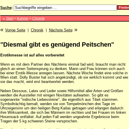
Suche
:
Start
>
Kuhrier
>
Chronik
«
»
Vorige Seite
|
Chronik
|
Nächste Seite
"Diesmal gibt es genügend Peitschen"
Erotikmesse ist auf alles vorbereitet
Wenn es mit dem Partner des Nächtens einmal fad wird, braucht man nicht
gleich an einen Seitensprung zu denken. Mann und Frau können sich auch
bei einer Erotik-Messe anregen lassen. Nächste Woche findet eine solche in
Wien statt. Dolly Buster hat sich angekündigt, ob sie wirklich kommt und wie
sie das macht, wird erst beantwortet werden.
Neben Dessous, Latex und Leder sowie Hilfsmittel aller Arten und Größen
werden die Aussteller mit einigen Novitäten aufwarten. So gibt es
sogenannte "indische Liebessteine", die eigentlich aus Tibet stammen.
Symbolträchtig bemalt, werden sie von Tempelmönchen drei Tage im
Uhrzeigersinn um den heiligen Berg Kailas getragen und erlangen dadurch
ihre Wirksamkeit, die sich bei Männern im rechten und bei Frauen im linken
Hosensack entfaltet. Auf jeden Fall werden ungeahnte Ergebnisse beim
Tragen der 5 kg schweren Steine versprochen.