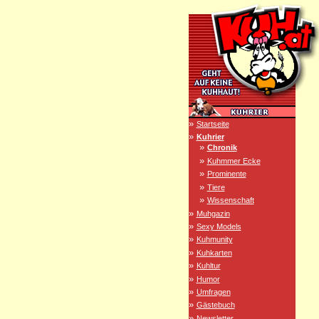
»
Startseite
»
Kuhrier
»
Chronik
»
Kuhmmer Ecke
»
Prominente
»
Tiere
»
Wissenschaft
»
Muhgazin
»
Sexy Models
»
Kuhmunity
»
Kuhkarten
»
Kuhltur
»
Humor
»
Umfragen
»
Gästebuch
»
Newsletter