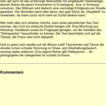
Dies gilt auch für das achteckige Wasserbett mit eingebauter Stereoanlage,
dessen Bässe die ganze Konstruktion in Schwingung - bzw. in Schwung -
versetzen. Den Männern wird dadurch eine viermalige Erfolgsrate pro Stunde
garantiert. Der Hersteller warnt aber davor, das gute Stück als „Hauptbett“ zu
verwenden, da mann sonst nicht mehr an Schlaf denken kann.
Wer mehr über sich erfahren möchte, kann einen persönlichen Sex-Test
machen, der Licht ins erotische Dunkel bringen soll: Eine Mischung aus
Horoskop, Handlesen sowie ein Fragespiel genügen, um die Vorlieben des
"Delinquenten" herausfinden zu können. Der Test beschränkt sich auf die
Theorie, die Praxis wird nicht überprüft.
Und zu guter Letzt werden auf der Messe zwölf Tänzerinnen und Tänzer die
ohnehin schon schwüle Stimmung im Show- und Unterhaltungsbereich
nonstop weiter anheizen. Eine eigene Bühne gibt Hobbyporno ... äh -
photographen die Gelegenheit für scharfe Schüsse.
Kommentare