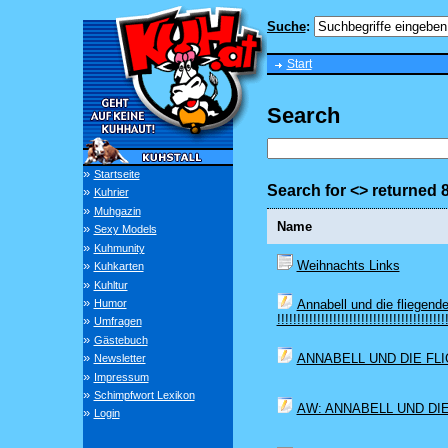
Suche
:
Start
Search
»
Startseite
Search for <> returned
»
Kuhrier
»
Muhgazin
Name
»
Sexy Models
»
Kuhmunity
Weihnachts Links
»
Kuhkarten
»
Kuhltur
»
Humor
Annabell und die fliegend
!!!!!!!!!!!!!!!!!!!!!!!!!!!!!!!!!!!!!!!!!!
»
Umfragen
»
Gästebuch
»
ANNABELL UND DIE FL
Newsletter
»
Impressum
»
Schimpfwort Lexikon
AW: ANNABELL UND DI
»
Login