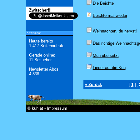
Die Beichte
Zwitscher!!!
Beichte mal wieder
Weihnachten, du nervst!
Statistik
Heute bereits
Das richtige Weihnachtsg
1.417 Seitenaufrufe.
Gerade online:
Muh übersetzt
11 Besucher
Lieder auf die Kuh
Newsletter Abos:
4.838
« Zurück
[
1
]
[
© kuh.at - Impressum